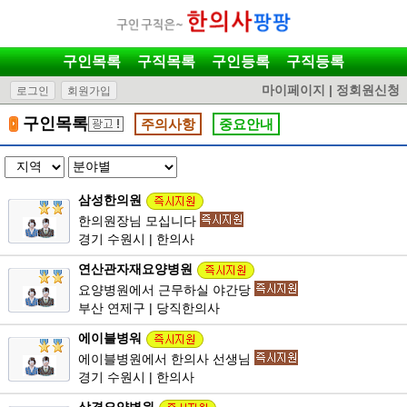
구인목록
구직목록
구인등록
구직등록
마이페이지
|
정회원신청
로그인
회원가입
구인목록
주의사항
중요안내
삼성한의원
한의원장님 모십니다
경기 수원시 | 한의사
연산관자재요양병원
요양병원에서 근무하실 야간당
부산 연제구 | 당직한의사
에이블병워
에이블병원에서 한의사 선생님
경기 수원시 | 한의사